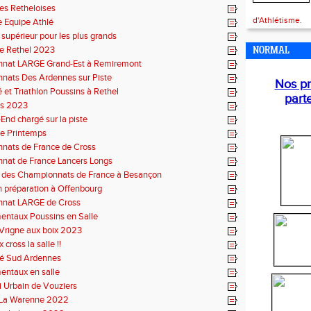
es Retheloises
d'Athlétisme.
 Equipe Athlé
 supérieur pour les plus grands
le Rethel 2023
NORMAL
nat LARGE Grand-Est à Remiremont
nats Des Ardennes sur Piste
Nos pr
é et Triathlon Poussins à Rethel
part
bs 2023
nd chargé sur la piste
de Printemps
nats de France de Cross
nat de France Lancers Longs
e des Championnats de France à Besançon
n préparation à Offenbourg
nat LARGE de Cross
entaux Poussins en Salle
Vrigne aux boix 2023
 cross la salle !!
lé Sud Ardennes
entaux en salle
i Urbain de Vouziers
 La Warenne 2022