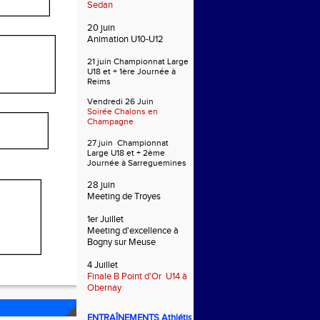
Sedan
20 juin
Animation U10-U12
21 juin Championnat Large
U18 et + 1ère Journée à
Reims
Vendredi 26 Juin
Soirée Chalons en
Champagne
27 juin Championnat
Large U18 et + 2ème
Journée à Sarreguemines
28 juin
Meeting de Troyes
1er Juillet
Meeting d'excellence à
Bogny sur Meuse
4 Juillet
Finale B Point d'Or U14 à
Obernay
ENTRAÎNEMENTS
Athlétisme