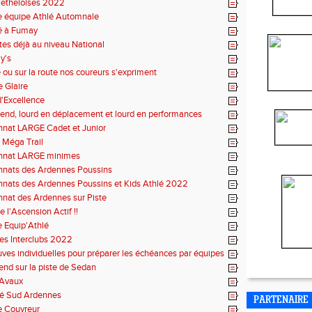
Retheloises 2022
e équipe Athlé Automnale
é à Fumay
tes déjà au niveau National
y's
 ou sur la route nos coureurs s'expriment
e Glaire
'Excellence
nd, lourd en déplacement et lourd en performances
nat LARGE Cadet et Junior
 Méga Trail
nnat LARGE minimes
nats des Ardennes Poussins
nats des Ardennes Poussins et Kids Athlé 2022
nat des Ardennes sur Piste
 l'Ascension Actif !!
 Equip'Athlé
des Interclubs 2022
ves individuelles pour préparer les échéances par équipes
nd sur la piste de Sedan
'Avaux
lé Sud Ardennes
PARTENAIRE
e Couvreur