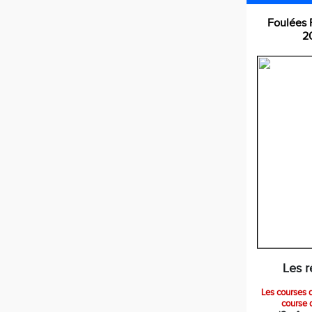
Foulées 
2
Les r
Les courses d
course 