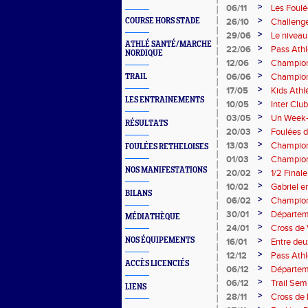
>
06/11
Les Foulé
>
COURSE HORS STADE
26/10
Challenge
>
29/06
Le niveau
ATHLÉ SANTÉ/MARCHE
>
22/06
Pass Ath
NORDIQUE
>
12/06
Champion
>
06/06
Champion
TRAIL
>
17/05
Kids Athl
LES ENTRAINEMENTS
>
10/05
Inter Clu
>
03/05
Un Week-E
RÉSULTATS
>
20/03
Foulées 
>
13/03
Champion
FOULÉES RETHELOISES
>
01/03
Champion
NOS MANIFESTATIONS
>
20/02
1/2 Final
>
10/02
Gabriel e
BILANS
>
06/02
Champion
>
30/01
Départem
MÉDIATHÈQUE
>
24/01
Cross de 
>
NOS ÉQUIPEMENTS
16/01
Entre deux
>
12/12
Pass Ath
ACCÈS LICENCIÉS
>
06/12
Départem
>
06/12
Trail Sem
LIENS
>
28/11
Cross de