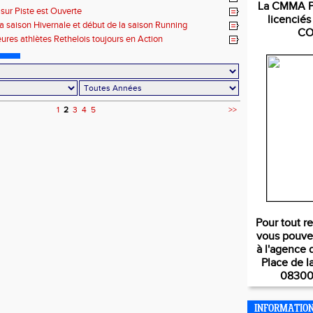
La CMMA Pa
 sur Piste est Ouverte
licencié
 la saison Hivernale et début de la saison Running
CO
eures athlètes Rethelois toujours en Action
1
2
3
4
5
>>
Pour tout r
vous pouve
à l'agence 
Place de l
08300
INFORMATIO