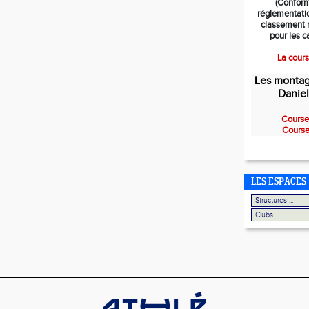
(Confor
réglementati
classement n
pour les c
La cour
Les montag
Daniel
Course
Course
LES ESPACES