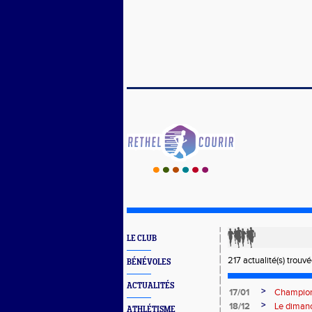
LE CLUB
217 actualité(s) trouv
BÉNÉVOLES
ACTUALITÉS
>
17/01
Champion
>
18/12
Le dimanc
ATHLÉTISME