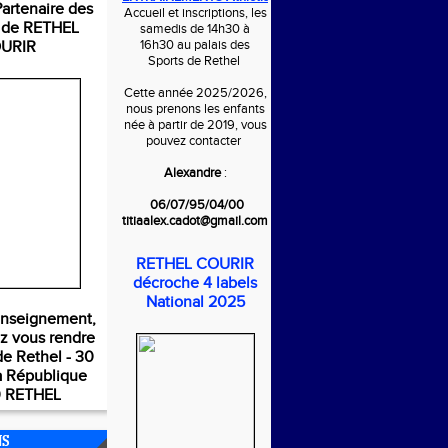
rtenaire des
Accueil et inscriptions, les
s de RETHEL
samedis de 14h30 à
16h30 au palais des
URIR
Sports de Rethel
Cette année 2025/2026,
nous prenons les enfants
née à partir de 2019, vous
pouvez contacter
Alexandre
:
06/07/95/04/00
titiaalex.cadot@gmail.com
RETHEL COURIR
décroche 4 labels
National 2025
enseignement,
z vous rendre
de Rethel - 30
a République
 RETHEL
NS