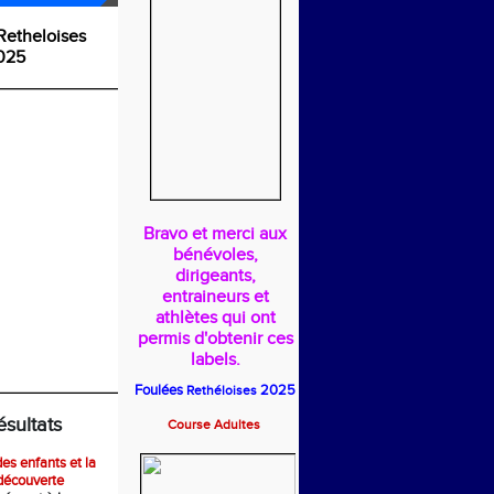
Retheloises
025
Bravo et merci aux
bénévoles,
dirigeants,
entraineurs et
athlètes qui ont
permis d'obtenir ces
labels.
Foulées
2025
Rethéloises
ésultats
Course Adultes
es enfants et la
découverte