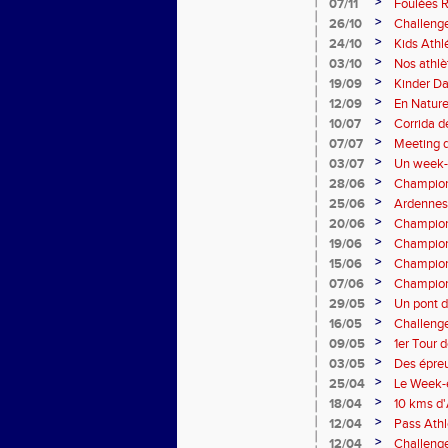
>
07/11
Foulées 
>
26/10
Challeng
>
24/10
Kids Athl
>
03/10
Nos athlè
>
19/09
Kinder Da
>
12/09
En Nature
>
10/07
Corrida d
>
07/07
Meeting d
>
03/07
Un week-e
>
28/06
Champion
>
25/06
Ardennes
>
20/06
Champio
>
19/06
Champion
>
15/06
Champion
>
07/06
Champion
>
29/05
Un pont de
>
16/05
Challenge
>
09/05
1er Tour 
>
03/05
Des épreu
>
25/04
Le Week-e
>
18/04
10 kms d
>
12/04
Pass Ath
>
12/04
Challeng