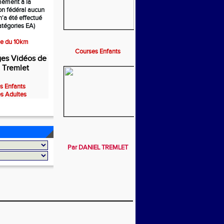
mément à la
on fédéral aucun
'a été effectué
atégories EA)
se du 10km
Courses Enfants
es Vidéos de
 Tremlet
s Enfants
s Adultes
Par DANIEL TREMLET