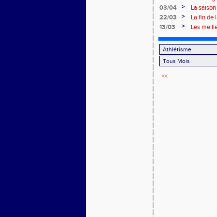
>
03/04
La saison
>
22/03
La fin de
>
13/03
Les meill
<<