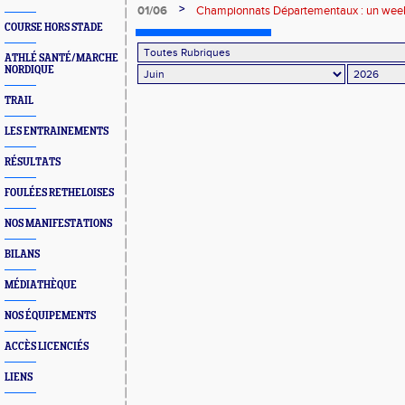
>
01/06
Championnats Départementaux : un week
performances
COURSE HORS STADE
ATHLÉ SANTÉ/MARCHE
NORDIQUE
TRAIL
LES ENTRAINEMENTS
RÉSULTATS
FOULÉES RETHELOISES
NOS MANIFESTATIONS
BILANS
MÉDIATHÈQUE
NOS ÉQUIPEMENTS
ACCÈS LICENCIÉS
LIENS