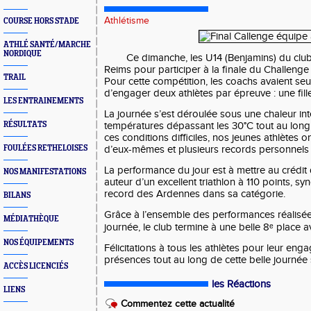
Athlétisme
COURSE HORS STADE
ATHLÉ SANTÉ/MARCHE
NORDIQUE
Ce dimanche, les U14 (Benjamins) du clu
Reims
pour participer à la finale du Challenge
TRAIL
Pour cette compétition, les coachs avaient seu
d’engager deux athlètes par épreuve : une fill
LES ENTRAINEMENTS
La journée s’est déroulée sous une chaleur in
RÉSULTATS
températures dépassant les 30°C tout au long
ces conditions difficiles, nos jeunes athlètes o
FOULÉES RETHELOISES
d’eux-mêmes et plusieurs records personnels 
La performance du jour est à mettre au crédi
NOS MANIFESTATIONS
auteur d’un excellent triathlon à 110 points,
record des Ardennes dans sa catégorie.
BILANS
Grâce à l’ensemble des performances réalisée
MÉDIATHÈQUE
journée, le club termine à une belle 8ᵉ place a
NOS ÉQUIPEMENTS
Félicitations à tous les athlètes pour leur eng
présences tout au long de cette belle journée 
ACCÈS LICENCIÉS
les Réactions
LIENS
Commentez cette actualité