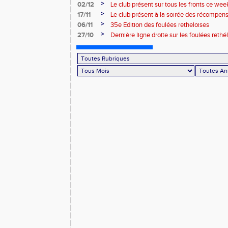
>
02/12
Le club présent sur tous les fronts ce wee
>
17/11
Le club présent à la soirée des récompen
l’Atmosphère
>
06/11
35e Edition des foulées retheloises
>
27/10
Dernière ligne droite sur les foulées rethé