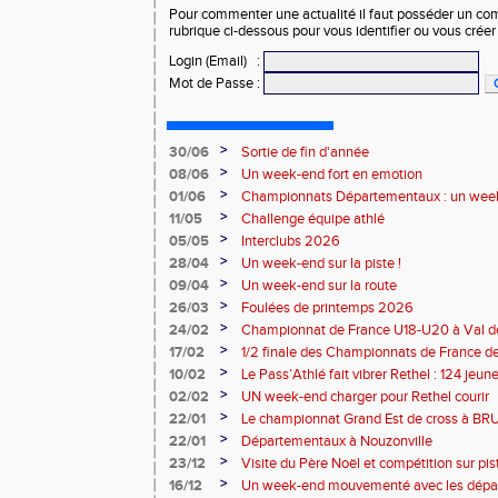
Pour commenter une actualité il faut posséder un compt
rubrique ci-dessous pour vous identifier ou vous crée
Login (Email)
:
Mot de Passe
:
>
30/06
Sortie de fin d'année
>
08/06
Un week-end fort en emotion
>
01/06
Championnats Départementaux : un week
performances
>
11/05
Challenge équipe athlé
>
05/05
Interclubs 2026
>
28/04
Un week-end sur la piste !
>
09/04
Un week-end sur la route
>
26/03
Foulées de printemps 2026
>
24/02
Championnat de France U18-U20 à Val de
>
17/02
1/2 finale des Championnats de France de
>
10/02
Le Pass’Athlé fait vibrer Rethel : 124 jeu
>
02/02
UN week-end charger pour Rethel courir
>
22/01
Le championnat Grand Est de cross à 
>
22/01
Départementaux à Nouzonville
>
23/12
Visite du Père Noël et compétition sur pis
>
16/12
Un week-end mouvementé avec les dépa