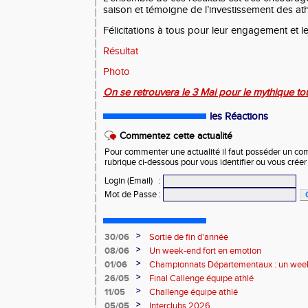
saison et témoigne de l’investissement des ath
Félicitations à tous pour leur engagement et l
Résultat
Photo
On se retrouvera le 3 Mai pour le mythique tou
les Réactions
Commentez cette actualité
Pour commenter une actualité il faut posséder un compt
rubrique ci-dessous pour vous identifier ou vous crée
Login (Email)
:
Mot de Passe
:
>
30/06
Sortie de fin d'année
>
08/06
Un week-end fort en emotion
>
01/06
Championnats Départementaux : un week
performances
>
26/05
Final Callenge équipe athlé
>
11/05
Challenge équipe athlé
>
05/05
Interclubs 2026