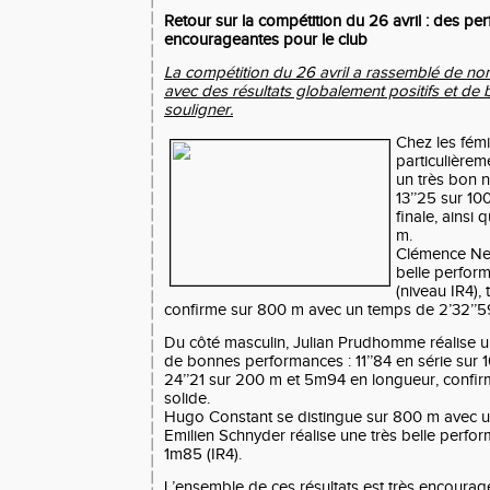
Retour sur la compétition du 26 avril : des p
encourageantes pour le club
La compétition du 26 avril a rassemblé de no
avec des résultats globalement positifs et de 
souligner.
Chez les fémi
particulièreme
un très bon n
13’’25 sur 10
finale, ainsi
m.
Clémence Ne
belle perfor
(niveau IR4),
confirme sur 800 m avec un temps de 2’32’’59
Du côté masculin, Julian Prudhomme réalise 
de bonnes performances : 11’’84 en série sur 10
24’’21 sur 200 m et 5m94 en longueur, confir
solide.
Hugo Constant se distingue sur 800 m avec un 
Emilien Schnyder réalise une très belle perfo
1m85 (IR4).
L’ensemble de ces résultats est très encourage