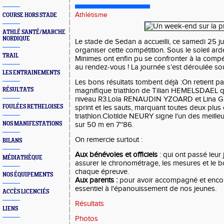
Athlétisme
COURSE HORS STADE
ATHLÉ SANTÉ/MARCHE
NORDIQUE
Le stade de Sedan a accueilli, ce samedi 25 jui
organiser cette compétition. Sous le soleil ar
TRAIL
Minimes ont enfin pu se confronter à la compéti
au rendez-vous ! La journée s’est déroulée sous
LES ENTRAINEMENTS
Les bons résultats tombent déjà :On retient par
RÉSULTATS
magnifique triathlon de Tilian HEMELSDAEL qu
niveau R3.Lola RENAUDIN YZOARD et Lina GER
FOULÉES RETHELOISES
sprint et les sauts, marquant toutes deux plus
triathlon.Clotilde NEURY signe l'un des meille
NOS MANIFESTATIONS
sur 50 m en 7''86.
On remercie surtout :
BILANS
Aux bénévoles et officiels
: qui ont passé leur 
MÉDIATHÈQUE
assurer le chronométrage, les mesures et le 
chaque épreuve.
NOS ÉQUIPEMENTS
Aux parents :
pour avoir accompagné et encou
essentiel à l'épanouissement de nos jeunes.
ACCÈS LICENCIÉS
Résultats
LIENS
Photos