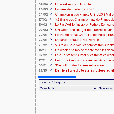
>
09/04
Un week-end sur la route
>
26/03
Foulées de printemps 2026
>
24/02
Championnat de France U18-U20 à Val de
>
17/02
1/2 finale des Championnats de France de
>
10/02
Le Pass’Athlé fait vibrer Rethel : 124 jeu
>
02/02
UN week-end charger pour Rethel courir
>
22/01
Le championnat Grand Est de cross à 
>
22/01
Départementaux à Nouzonville
>
23/12
Visite du Père Noël et compétition sur pis
>
16/12
Un week-end mouvementé avec les dépa
>
02/12
Le club présent sur tous les fronts ce wee
>
17/11
Le club présent à la soirée des récompen
l’Atmosphère
>
06/11
35e Edition des foulées retheloises
>
27/10
Dernière ligne droite sur les foulées rethé