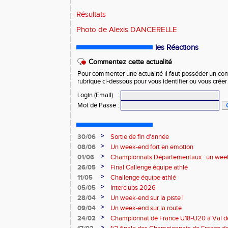
Résultats
Photo de Alexis DANCERELLE
les Réactions
Commentez cette actualité
Pour commenter une actualité il faut posséder un compt
rubrique ci-dessous pour vous identifier ou vous crée
Login (Email)
:
Mot de Passe
:
>
30/06
Sortie de fin d'année
>
08/06
Un week-end fort en emotion
>
01/06
Championnats Départementaux : un week
performances
>
26/05
Final Callenge équipe athlé
>
11/05
Challenge équipe athlé
>
05/05
Interclubs 2026
>
28/04
Un week-end sur la piste !
>
09/04
Un week-end sur la route
>
24/02
Championnat de France U18-U20 à Val de
>