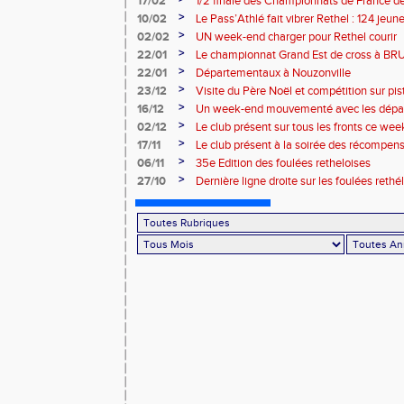
17/02
1/2 finale des Championnats de France de
>
10/02
Le Pass’Athlé fait vibrer Rethel : 124 jeu
>
02/02
UN week-end charger pour Rethel courir
>
22/01
Le championnat Grand Est de cross à 
>
22/01
Départementaux à Nouzonville
>
23/12
Visite du Père Noël et compétition sur pis
>
16/12
Un week-end mouvementé avec les dépa
>
02/12
Le club présent sur tous les fronts ce wee
>
17/11
Le club présent à la soirée des récompen
l’Atmosphère
>
06/11
35e Edition des foulées retheloises
>
27/10
Dernière ligne droite sur les foulées rethé