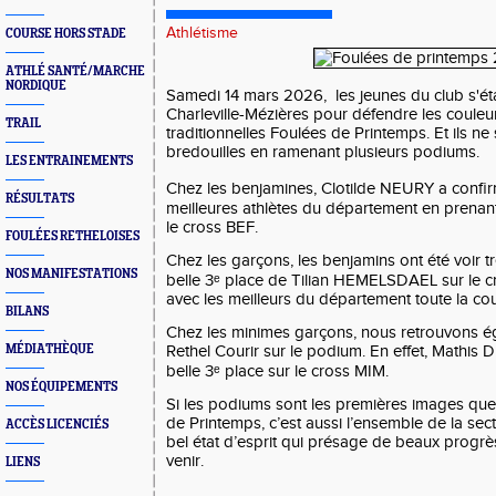
Athlétisme
COURSE HORS STADE
ATHLÉ SANTÉ/MARCHE
NORDIQUE
Samedi 14 mars 2026, les jeunes du club s'ét
Charleville-Mézières pour défendre les couleu
TRAIL
traditionnelles Foulées de Printemps. Et ils ne
bredouilles en ramenant plusieurs podiums.
LES ENTRAINEMENTS
Chez les benjamines, Clotilde NEURY a confirm
RÉSULTATS
meilleures athlètes du département en prenant
le cross BEF.
FOULÉES RETHELOISES
Chez les garçons, les benjamins ont été voir t
NOS MANIFESTATIONS
belle 3ᵉ place de Tilian HEMELSDAEL sur le cr
avec les meilleurs du département toute la co
BILANS
Chez les minimes garçons, nous retrouvons é
MÉDIATHÈQUE
Rethel Courir sur le podium. En effet, Mathis 
belle 3ᵉ place sur le cross MIM.
NOS ÉQUIPEMENTS
Si les podiums sont les premières images que 
de Printemps, c’est aussi l’ensemble de la sect
ACCÈS LICENCIÉS
bel état d’esprit qui présage de beaux progr
venir.
LIENS