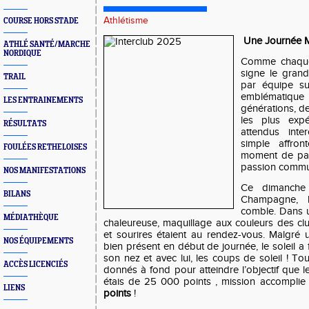
Athlétisme
COURSE HORS STADE
Une Journée 
ATHLÉ SANTÉ/MARCHE
NORDIQUE
Comme chaque
signe le grand
TRAIL
par équipe su
emblématique
LES ENTRAINEMENTS
générations, de
les plus expé
RÉSULTATS
attendus inte
simple affron
FOULÉES RETHELOISES
moment de par
passion comm
NOS MANIFESTATIONS
Ce dimanche
BILANS
Champagne, l
comble. Dans u
MÉDIATHÈQUE
chaleureuse, maquillage aux couleurs des cl
et sourires étaient au rendez-vous. Malgré u
NOS ÉQUIPEMENTS
bien présent en début de journée, le soleil a 
son nez et avec lui, les coups de soleil ! Tou
ACCÈS LICENCIÉS
donnés à fond pour atteindre l’objectif que l
étais de 25 000 points , mission accomplie
LIENS
points
!