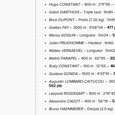
Hugo CONSTANT
– 800 m : 2'11''95 –
Gabin DARTHOIS
– Triple saut : 9m81
Brice DUPONT
– Poids (7.26 kg) : 7m
Gaëtan FAY
– 3000 m : 9'58''04 –
477 
Marius GOGLIN
– Longueur : 5m24 –
5
Julian PRUDHOMME
– Hauteur : 1m60
Matteo VERSAEVEL
– Longueur : 5m0
Mathis PARAPEL
– 400 m : 60''95 –
33
Rudy CONSTANT
– 100 m : 12''65 –
46
Gustave GONDA
– 1500 m : 4'33''91 –
Augustin LOMBARD-CAITUCOLI
– 3000
592 pts
Léopold ROGISSART
– 800 m : 2'19''4
Alexandre CADOT
– 400 m : 56''19 –
5
Bruno HAEMMERER
– Disque (2.0 kg)