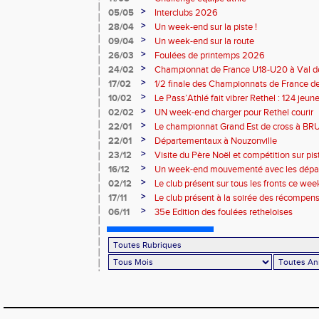
>
05/05
Interclubs 2026
>
28/04
Un week-end sur la piste !
>
09/04
Un week-end sur la route
>
26/03
Foulées de printemps 2026
>
24/02
Championnat de France U18-U20 à Val de
>
17/02
1/2 finale des Championnats de France de
>
10/02
Le Pass’Athlé fait vibrer Rethel : 124 jeu
>
02/02
UN week-end charger pour Rethel courir
>
22/01
Le championnat Grand Est de cross à 
>
22/01
Départementaux à Nouzonville
>
23/12
Visite du Père Noël et compétition sur pis
>
16/12
Un week-end mouvementé avec les dépa
>
02/12
Le club présent sur tous les fronts ce wee
>
17/11
Le club présent à la soirée des récompen
l’Atmosphère
>
06/11
35e Edition des foulées retheloises