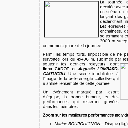
La journée 
décalée avec u
en scène un ma
lançant des go
déclenchant ri
Les épreuves o
enchaînées, d
se terminant en
3000 m steeple
un moment phare de la journée.
Parmi les temps forts, impossible de ne p
survoltée lors du 4x400 m, sublimée par le
soutenir les derniers relayeurs, dont
Ilona CADOT
et
Augustin LOMBARD-
CAITUCOLI
.Une scène inoubliable, à
l’image de la belle énergie collective qui
a animé l’ensemble de cette journée.
Un événement marqué par l'esprit
d’équipe, la bonne humeur, et des
performances qui resteront gravées
dans les mémoires.
Zoom sur les meilleures performances individu
Marine BOURGUIGNON
– Disque (1kg