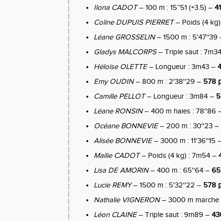
Ilona CADOT
– 100 m : 15’’51 (+3.5) –
41
Coline DUPUIS PIERRET
– Poids (4 kg
Léane GROSSELIN
– 1500 m : 5'47''39
Gladys MALCORPS
– Triple saut : 7m3
Héloïse OLETTE
– Longueur : 3m43 –
4
Emy OUDIN
– 800 m : 2'38''29 –
578 p
Camille PELLOT
– Longueur : 3m84 –
5
Léane RONSIN
– 400 m haies : 78''86
Océane BONNEVIE
– 200 m : 30''23 –
Alisée BONNEVIE
– 3000 m : 11'36''15 
Mailie CADOT
– Poids (4 kg) : 7m54 –
Lisa DE AMORIN
– 400 m : 65''64 –
65
Lucie REMY
– 1500 m : 5'32''22 –
578 p
Nathalie VIGNERON
– 3000 m marche :
Léon CLAINE
– Triple saut : 9m89 –
43