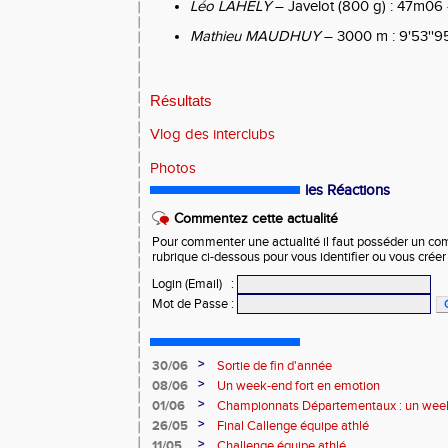
Léo LAHELY
– Javelot (800 g) : 47m06
Mathieu MAUDHUY
– 3000 m : 9'53''9
Résultats
Vlog des interclubs
Photos
les Réactions
Commentez cette actualité
Pour commenter une actualité il faut posséder un compt
rubrique ci-dessous pour vous identifier ou vous crée
Login (Email)
:
Mot de Passe
:
>
30/06
Sortie de fin d'année
>
08/06
Un week-end fort en emotion
>
01/06
Championnats Départementaux : un week
performances
>
26/05
Final Callenge équipe athlé
>
11/05
Challenge équipe athlé