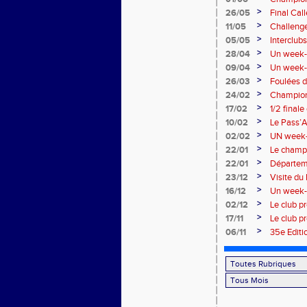
performa
>
26/05
Final Cal
>
11/05
Challenge
>
05/05
Interclub
>
28/04
Un week-e
>
09/04
Un week-e
>
26/03
Foulées 
>
24/02
Champion
>
17/02
1/2 final
>
10/02
Le Pass’At
>
02/02
UN week-e
>
22/01
Le champ
>
22/01
Départem
>
23/12
Visite du
>
16/12
Un week-
>
02/12
Le club p
>
17/11
Le club p
l’Atmosp
>
06/11
35e Editi