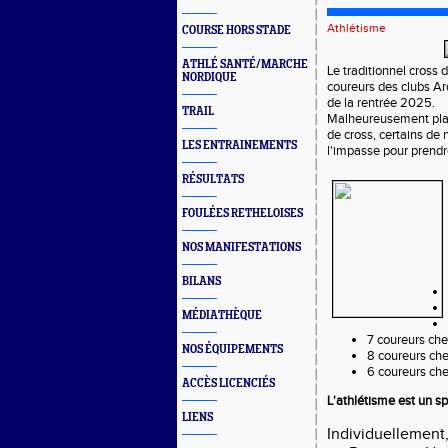
Athlétisme
COURSE HORS STADE
ATHLÉ SANTÉ/MARCHE
Le traditionnel cross
NORDIQUE
coureurs des clubs Ar
de la rentrée 2025.
TRAIL
Malheureusement pla
de cross, certains de 
LES ENTRAINEMENTS
l'impasse pour prendr
RÉSULTATS
FOULÉES RETHELOISES
NOS MANIFESTATIONS
BILANS
MÉDIATHÈQUE
7 coureurs ch
NOS ÉQUIPEMENTS
8 coureurs che
6 coureurs ch
ACCÈS LICENCIÉS
L'athlétisme est un sp
LIENS
Individuellement