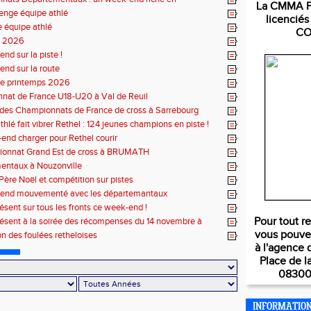
La CMMA Pa
nces
lenge équipe athlé
licencié
 équipe athlé
CO
s 2026
nd sur la piste !
nd sur la route
de printemps 2026
nat de France U18-U20 à Val de Reuil
e des Championnats de France de cross à Sarrebourg
hlé fait vibrer Rethel : 124 jeunes champions en piste !
nd charger pour Rethel courir
ionnat Grand Est de cross à BRUMATH
entaux à Nouzonville
 Père Noël et compétition sur pistes
end mouvementé avec les départemantaux
résent sur tous les fronts ce week-end !
Pour tout r
résent à la soirée des récompenses du 14 novembre à
hère
vous pouve
on des foulées retheloises
à l'agence 
Place de l
08300
INFORMATIO