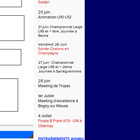
Sedan
20 juin
Animation U10-U12
21 juin Championnat Large
U18 et + 1ère Journée à
Reims
Vendredi 26 Juin
Soirée Chalons en
Champagne
27 juin Championnat
Large U18 et + 2ème
Journée à Sarreguemines
28 juin
Meeting de Troyes
1er Juillet
Meeting d'excellence à
Bogny sur Meuse
4 Juillet
Finale B Point d'Or U14 à
Obernay
ENTRAÎNEMENTS
Athlétisme