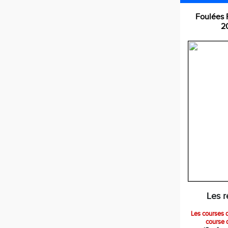
Foulées 
2
Les r
Les courses d
course 