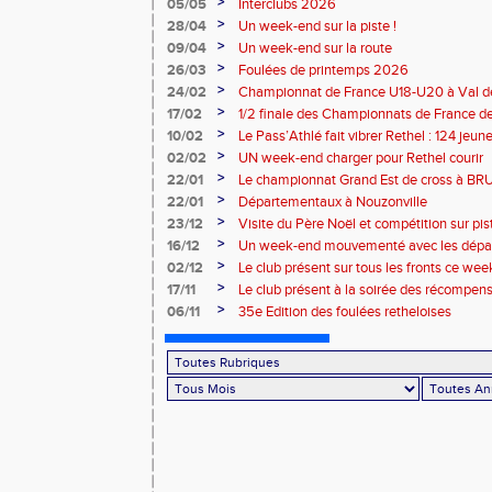
>
05/05
Interclubs 2026
>
28/04
Un week-end sur la piste !
>
09/04
Un week-end sur la route
>
26/03
Foulées de printemps 2026
>
24/02
Championnat de France U18-U20 à Val de
>
17/02
1/2 finale des Championnats de France de
>
10/02
Le Pass’Athlé fait vibrer Rethel : 124 jeu
>
02/02
UN week-end charger pour Rethel courir
>
22/01
Le championnat Grand Est de cross à 
>
22/01
Départementaux à Nouzonville
>
23/12
Visite du Père Noël et compétition sur pis
>
16/12
Un week-end mouvementé avec les dépa
>
02/12
Le club présent sur tous les fronts ce wee
>
17/11
Le club présent à la soirée des récompen
l’Atmosphère
>
06/11
35e Edition des foulées retheloises