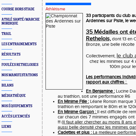
Athlétisme
COURSE HORS STADE
33 participants du club 
ATHLÉ SANTÉ/MARCHE
Ardennes sur Piste, le we
NORDIQUE
35 Médailles ont ét
TRAIL
Rethelois,
dont 13 en O
Bronze, une belle récolte i
LES ENTRAINEMENTS
le club
RÉSULTATS
Collectivement,
chez les minimes sur 4 
FOULÉES RETHELOISES
100m pour le
NOS MANIFESTATIONS
Les performances Individu
rapport aux chiffres :
BILANS
En Benjamine :
Lucine Dar
MÉDIATHÈQUE
au triathlon, soit une performance R6
En Minime Fille :
Léane Ronsin marque 74
NOS ÉQUIPEMENTS
triathlon en remportant le 80m et le 1
En Minime Garçon :
Il est difficile de 
ACCÈS LICENCIÉS
car chacun des 7 minimes engagés ont 
!!!
(Il faut aller chercher au moins 8 ans 
LIENS
aussi belle densité chez les minimes gar
Cadettes et plus :
La meilleure perform