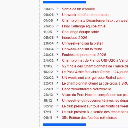
>
30/06
Sortie de fin d'année
>
08/06
Un week-end fort en emotion
>
01/06
Championnats Départementaux : un week
performances
>
26/05
Final Callenge équipe athlé
>
11/05
Challenge équipe athlé
>
05/05
Interclubs 2026
>
28/04
Un week-end sur la piste !
>
09/04
Un week-end sur la route
>
26/03
Foulées de printemps 2026
>
24/02
Championnat de France U18-U20 à Val de
>
17/02
1/2 finale des Championnats de France de
>
10/02
Le Pass’Athlé fait vibrer Rethel : 124 jeu
>
02/02
UN week-end charger pour Rethel courir
>
22/01
Le championnat Grand Est de cross à 
>
22/01
Départementaux à Nouzonville
>
23/12
Visite du Père Noël et compétition sur pis
>
16/12
Un week-end mouvementé avec les dépa
>
02/12
Le club présent sur tous les fronts ce wee
>
17/11
Le club présent à la soirée des récompen
l’Atmosphère
>
06/11
35e Edition des foulées retheloises