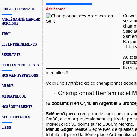
Athlétisme
COURSE HORS STADE
Ce wee
ATHLÉ SANTÉ/MARCHE
se son
NORDIQUE
champi
Salle 
TRAIL
Samedi
Benjam
LES ENTRAINEMENTS
14 Janv
RÉSULTATS
Au tota
partici
FOULÉES RETHELOISES
ils on
médailles !!!
NOS MANIFESTATIONS
Voici une synthèse de ce championnat départ
BILANS
Championnat Benjamins et M
MÉDIATHÈQUE
16 podiums (1 en Or, 10 en Argent et 5 Bronze)
NOS ÉQUIPEMENTS
Sélène Vigneron
remporte le concours du lanc
ACCÈS LICENCIÉS
6m86, elle marque également le plus de poin
individuelle : 33 points sur le 3000m Marche.
LIENS
Marius Goglin
réalise 3 épreuves de qualités e
triathlon, il prend la 3ème place Ardennaise e