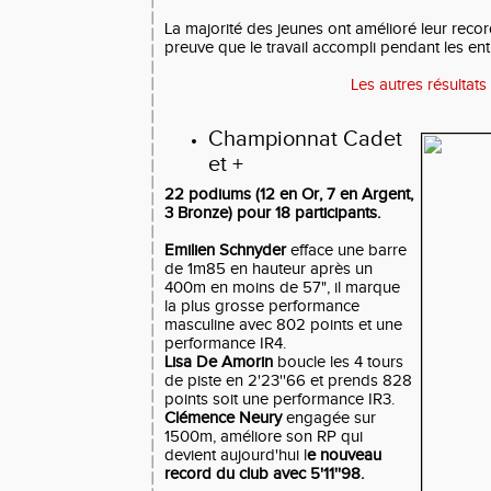
La majorité des jeunes ont amélioré leur reco
preuve que le travail accompli pendant les ent
Les autres résultats
Championnat Cadet
et +
22 podiums (12 en Or, 7 en Argent,
3 Bronze) pour 18 participants.
Emilien Schnyder
efface une barre
de 1m85 en hauteur après un
400m en moins de 57", il marque
la plus grosse performance
masculine avec 802 points et une
performance IR4.
Lisa De Amorin
boucle les 4 tours
de piste en 2'23''66 et prends 828
points soit une performance IR3.
Clémence Neury
engagée sur
1500m, améliore son RP qui
devient aujourd'hui l
e nouveau
record du club avec 5'11''98.