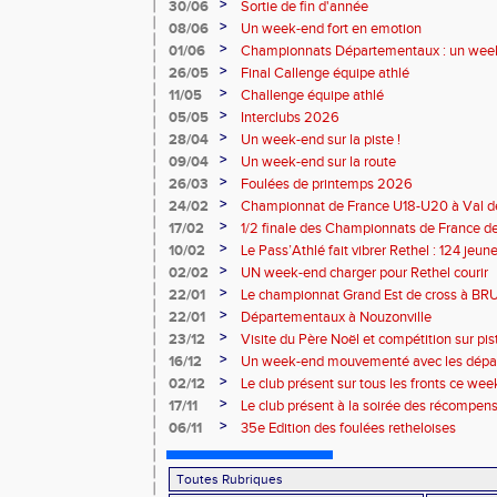
>
30/06
Sortie de fin d'année
>
08/06
Un week-end fort en emotion
>
01/06
Championnats Départementaux : un week
performances
>
26/05
Final Callenge équipe athlé
>
11/05
Challenge équipe athlé
>
05/05
Interclubs 2026
>
28/04
Un week-end sur la piste !
>
09/04
Un week-end sur la route
>
26/03
Foulées de printemps 2026
>
24/02
Championnat de France U18-U20 à Val de
>
17/02
1/2 finale des Championnats de France de
>
10/02
Le Pass’Athlé fait vibrer Rethel : 124 jeu
>
02/02
UN week-end charger pour Rethel courir
>
22/01
Le championnat Grand Est de cross à 
>
22/01
Départementaux à Nouzonville
>
23/12
Visite du Père Noël et compétition sur pis
>
16/12
Un week-end mouvementé avec les dépa
>
02/12
Le club présent sur tous les fronts ce wee
>
17/11
Le club présent à la soirée des récompen
l’Atmosphère
>
06/11
35e Edition des foulées retheloises