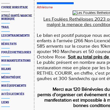
Athlétisme
COURSE HORS STADE
ATHLÉ SANTÉ/MARCHE
Les Foulées
Rethéloises
2023 on
NORDIQUE
malgré la menace des condition
TRAIL
Le bilan est positif puisque nous a
LES ENTRAINEMENTS
enfants à l'arrivée (266 Non-Licenci
RÉSULTATS
585 arrivants sur la course des 10km, 
ajouter 140 Marcheurs et 50 coureur
FOULÉES RETHELOISES
Octobre Rose.
Soit au total près de 
NOS MANIFESTATIONS
Le public présent en nombre aura pu
restauration mise en place par les 
BILANS
RETHEL COURIR, en chiffre, c'est p
MÉDIATHÈQUE
gaufres et 300 Sandwichs qui ont é
NOS ÉQUIPEMENTS
Merci aux 120 Bénévoles du 
permis d'organiser cet événement s
ACCÈS LICENCIÉS
manifestation est impossible à 
LIENS
bonnes conditions 