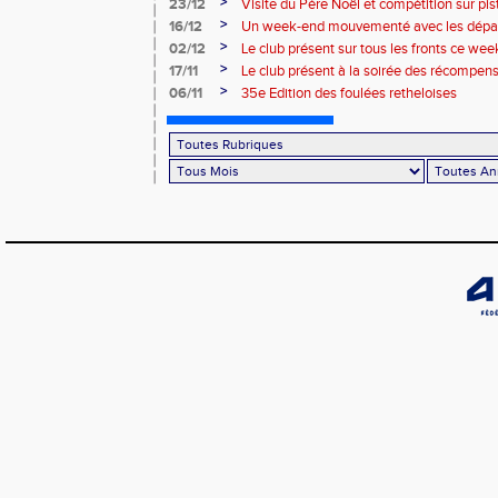
>
23/12
Visite du Père Noël et compétition sur pis
>
16/12
Un week-end mouvementé avec les dépa
>
02/12
Le club présent sur tous les fronts ce wee
>
17/11
Le club présent à la soirée des récompen
l’Atmosphère
>
06/11
35e Edition des foulées retheloises