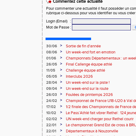
Commentez cette actualité
Pour commenter une actualité il faut posséder un compt
rubrique ci-dessous pour vous identifier ou vous crée
Login (Email)
:
Mot de Passe
:
>
30/06
Sortie de fin d'année
>
08/06
Un week-end fort en emotion
>
01/06
Championnats Départementaux : un week
performances
>
26/05
Final Callenge équipe athlé
>
11/05
Challenge équipe athlé
>
05/05
Interclubs 2026
>
28/04
Un week-end sur la piste !
>
09/04
Un week-end sur la route
>
26/03
Foulées de printemps 2026
>
24/02
Championnat de France U18-U20 à Val de
>
17/02
1/2 finale des Championnats de France de
>
10/02
Le Pass’Athlé fait vibrer Rethel : 124 jeu
>
02/02
UN week-end charger pour Rethel courir
>
22/01
Le championnat Grand Est de cross à 
>
22/01
Départementaux à Nouzonville