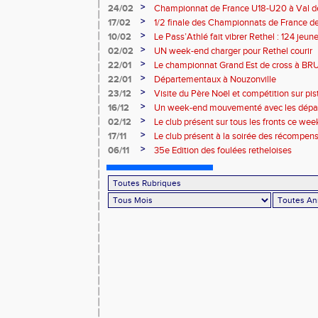
>
24/02
Championnat de France U18-U20 à Val de
>
17/02
1/2 finale des Championnats de France de
>
10/02
Le Pass’Athlé fait vibrer Rethel : 124 jeu
>
02/02
UN week-end charger pour Rethel courir
>
22/01
Le championnat Grand Est de cross à 
>
22/01
Départementaux à Nouzonville
>
23/12
Visite du Père Noël et compétition sur pis
>
16/12
Un week-end mouvementé avec les dépa
>
02/12
Le club présent sur tous les fronts ce wee
>
17/11
Le club présent à la soirée des récompen
l’Atmosphère
>
06/11
35e Edition des foulées retheloises