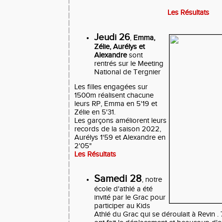
Les Résultats
Jeudi 26
,
Emma,
Zélie, Aurélys et
Alexandre
sont
rentrés sur le Meeting
National de Tergnier
Les filles engagées sur
1500m réalisent chacune
leurs RP, Emma en 5'19 et
Zélie en 5'31.
Les garçons améliorent leurs
records de la saison 2022,
Aurélys 1'59 et Alexandre en
2'05"
Les Résultats
Samedi 28
, notre
école d'athlé a été
invité par le Grac pour
participer au Kids
Athlé du Grac qui se déroulait à Revin .