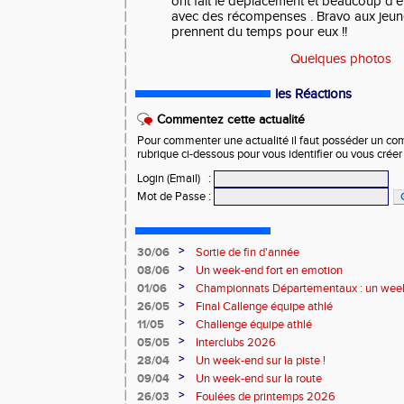
ont fait le déplacement et beaucoup d'e
avec des récompenses . Bravo aux jeune
prennent du temps pour eux !!
Quelques photos
les Réactions
Commentez cette actualité
Pour commenter une actualité il faut posséder un compt
rubrique ci-dessous pour vous identifier ou vous crée
Login (Email)
:
Mot de Passe
:
>
30/06
Sortie de fin d'année
>
08/06
Un week-end fort en emotion
>
01/06
Championnats Départementaux : un week
performances
>
26/05
Final Callenge équipe athlé
>
11/05
Challenge équipe athlé
>
05/05
Interclubs 2026
>
28/04
Un week-end sur la piste !
>
09/04
Un week-end sur la route
>
26/03
Foulées de printemps 2026