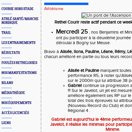
Athlétisme
COURSE HORS STADE
ATHLÉ SANTÉ/MARCHE
Rethel Courir reste actif pendant ce wee
NORDIQUE
Mercredi 25
, nos Benjamins et Min
TRAIL
ont pu participer à la deuxième journée
déroulai à Bogny sur Meuse.
LES ENTRAINEMENTS
Bravo à
Alisée, Ilona, Pauline, Léane, Rémy, L
RÉSULTATS
chacun amélioré en partie ou tous leurs record
FOULÉES RETHELOISES
Alisée et Pauline
marquent toutes
NOS MANIFESTATIONS
performance R5, à noter qu'Alisé
sur le 2000m qui lui attribue 38 p
BILANS
Gabriel
continue sa progression 
!!! Sur le Javelot, un jet est mesur
MÉDIATHÈQUE
améliore également ses RP sur le 
total des trois épreuves lui attrib
NOS ÉQUIPEMENTS
(Nouveau Record du Club) et don
Régional 4 .
ACCÈS LICENCIÉS
Gabriel est aujourd'hui le 4ème performeu
LIENS
Javelot, il réalise les minimas pour partici
Minime.