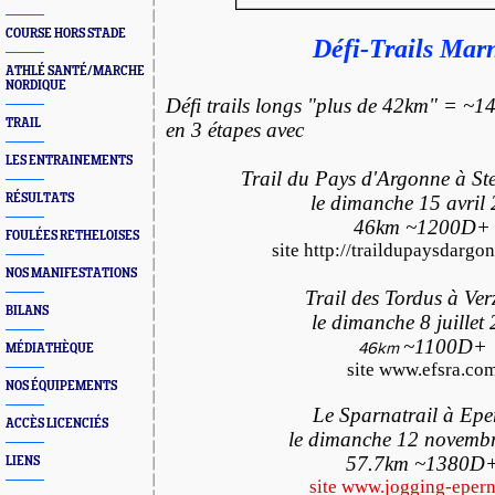
COURSE HORS STADE
Défi-Trails Mar
ATHLÉ SANTÉ/MARCHE
NORDIQUE
Défi trails longs "plus de 42km" = 
TRAIL
en 3 étapes avec
LES ENTRAINEMENTS
Trail du Pays d'Argonne à S
RÉSULTATS
le dimanche 15 avril
46km
~
1200D+
FOULÉES RETHELOISES
site
http://traildupaysdargon
NOS MANIFESTATIONS
Trail des Tordus à Ve
BILANS
le dimanche 8 juillet
~
1100D+
46km
MÉDIATHÈQUE
site www.efsra.co
NOS ÉQUIPEMENTS
Le Sparnatrail à Ep
ACCÈS LICENCIÉS
le dimanche 12 novemb
57.7km
~
1380D
LIENS
site www.jogging-epern