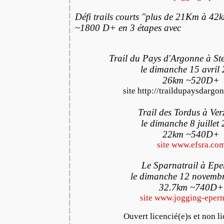
Défi trails courts "plus de 21Km à 4
~1800 D+ en 3 étapes avec
Trail du Pays d'Argonne à S
le dimanche 15 avril
26km ~520D+
site
http://traildupaysdargon
Trail des Tordus à Ve
le dimanche 8 juillet
22km
~
540D+
site www.efsra.co
Le Sparnatrail à Ep
le dimanche 12 novemb
32.7km
~
740D+
site www.jogging-epern
Ouvert licencié(e)s et non l