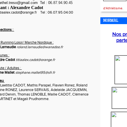
 rethel.treso@gmail.com Tel : 0
6.87.94.90.45
ant : Alexandre Cadot
d'Athlétisme.
titiaalex.cadot@orange.fr Tel : 06.07.95.04.00
NORMAL
ections :
Nos pr
part
 Running Loisir/ Marche Nordique :
 Larnaudie
roland.larnaudie@wanadoo.fr
unes :
dre Cadot
titiaalex.cadot@orange.fr
te / Adultes :
ne Mallet
stephane.mallet95@sfr.fr
eau
 Laetitia CADOT, Mathis Parapel, Flavien Ronez, Roland
ine RONEZ, Laurence SERVAIS, Adelaïde JACQUEMIN,
ard Dervin, Thomas LENOBLE, Mailie CADOT, Clémence
MARTINET et Magali Prudhomme.