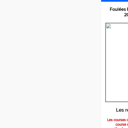
Foulées 
2
Les r
Les courses d
course 