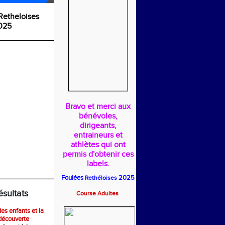
Retheloises
025
Bravo et merci aux
bénévoles,
dirigeants,
entraineurs et
athlètes qui ont
permis d'obtenir ces
labels.
Foulées
2025
Rethéloises
ésultats
Course Adultes
es enfants et la
découverte