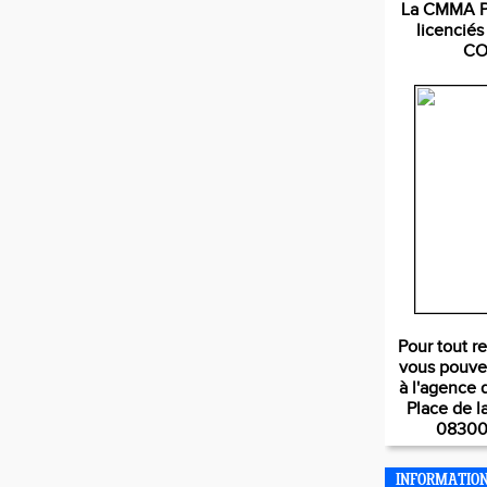
La CMMA Pa
licencié
CO
Pour tout r
vous pouve
à l'agence 
Place de l
08300
INFORMATIO