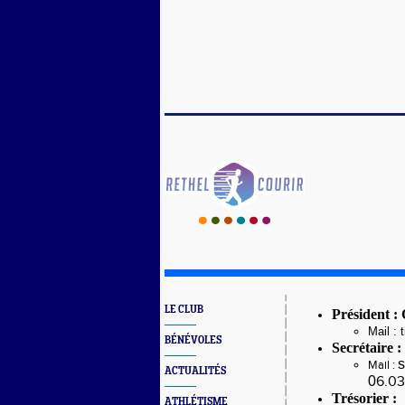
LE CLUB
Président :
Mail : 
BÉNÉVOLES
Secrétaire 
s
Mail :
ACTUALITÉS
0
6.03
Trésorier 
ATHLÉTISME