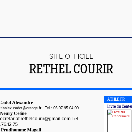
SITE OFFICIEL
RETHEL COURIR
ATHLE.FR
 Cadot Alexandre
Livre du Cente
titiaalex.cadot@orange.fr Tel : 06.07.95.04.00
: Neury Céline
ecretariat.rethelcourir@gmail.com
Tel :
.76.12.75
: Prudhomme Magali