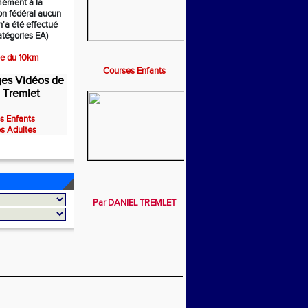
mément à la
on fédéral aucun
'a été effectué
atégories EA)
se du 10km
Courses Enfants
es Vidéos de
 Tremlet
s Enfants
s Adultes
Par DANIEL TREMLET