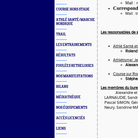
Mail :
Correspond
COURSE HORS STADE
Mail : 
ATHLÉ SANTÉ/MARCHE
NORDIQUE
Les responsables de s
TRAIL
LES ENTRAINEMENTS
Athlé Santé et
Roland
RÉSULTATS
Athlétisme/ Je
Alexan
FOULÉES RETHELOISES
Course sur Rou
NOS MANIFESTATIONS
Stépha
BILANS
Les membres du bur
Alexandre et
MÉDIATHÈQUE
LARNAUDIE, Sandr
Pascal SIMON, Gér
Neury, Sandrine 
NOS ÉQUIPEMENTS
ACCÈS LICENCIÉS
LIENS