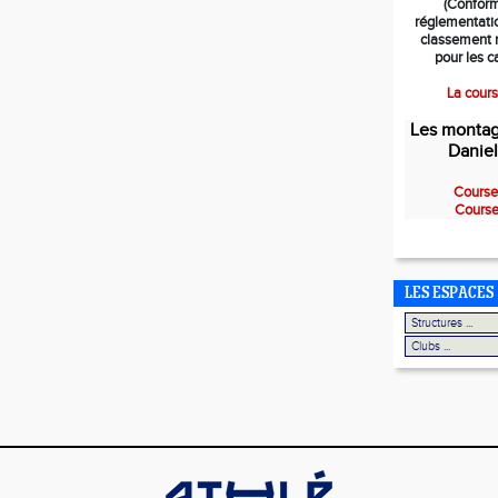
(Confor
réglementati
classement n
pour les c
La cour
Les montag
Daniel
Course
Course
LES ESPACES