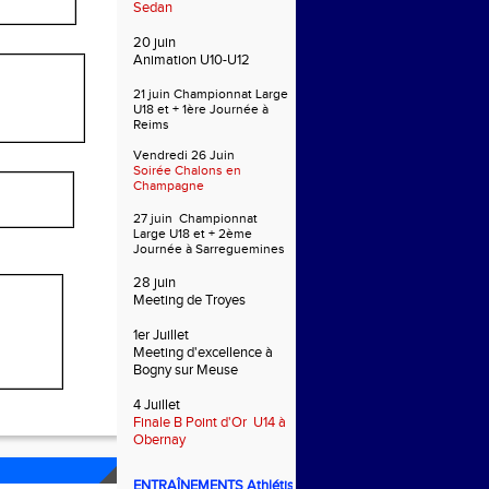
Sedan
20 juin
Animation U10-U12
21 juin Championnat Large
U18 et + 1ère Journée à
Reims
Vendredi 26 Juin
Soirée Chalons en
Champagne
27 juin Championnat
Large U18 et + 2ème
Journée à Sarreguemines
28 juin
Meeting de Troyes
1er Juillet
Meeting d'excellence à
Bogny sur Meuse
4 Juillet
Finale B Point d'Or U14 à
Obernay
ENTRAÎNEMENTS
Athlétisme