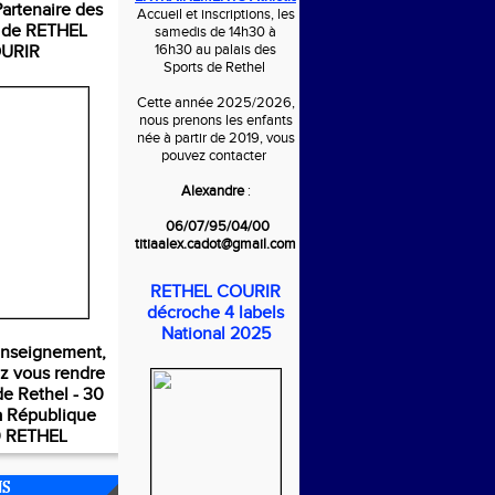
rtenaire des
Accueil et inscriptions, les
s de RETHEL
samedis de 14h30 à
16h30 au palais des
URIR
Sports de Rethel
Cette année 2025/2026,
nous prenons les enfants
née à partir de 2019, vous
pouvez contacter
Alexandre
:
06/07/95/04/00
titiaalex.cadot@gmail.com
RETHEL COURIR
décroche 4 labels
National 2025
enseignement,
z vous rendre
de Rethel - 30
a République
 RETHEL
NS